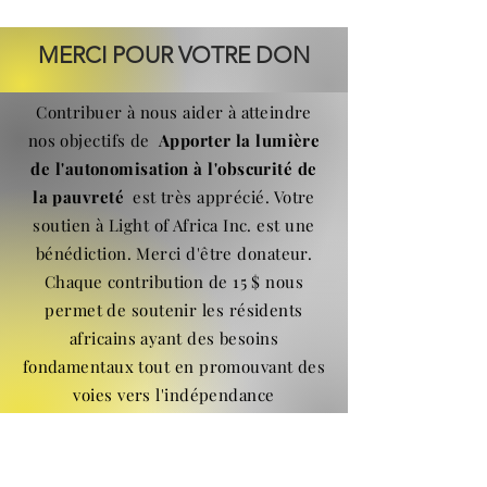
MERCI POUR VOTRE DON
Contribuer à nous aider à atteindre
nos objectifs de
Apporter la lumière
de l'autonomisation à l'obscurité de
la pauvreté
est très apprécié. Votre
soutien à Light of Africa Inc. est une
bénédiction. Merci d'être donateur.
Chaque contribution de 15 $ nous
permet de soutenir les résidents
africains ayant des besoins
fondamentaux tout en promouvant des
voies vers l'indépendance
économique.