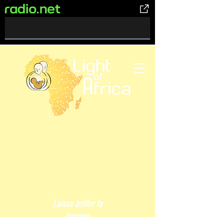
0%
Complete
Laisse briller la
lumière